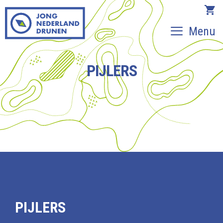
Ga
naar
Menu
de
inhoud
PIJLERS
PIJLERS