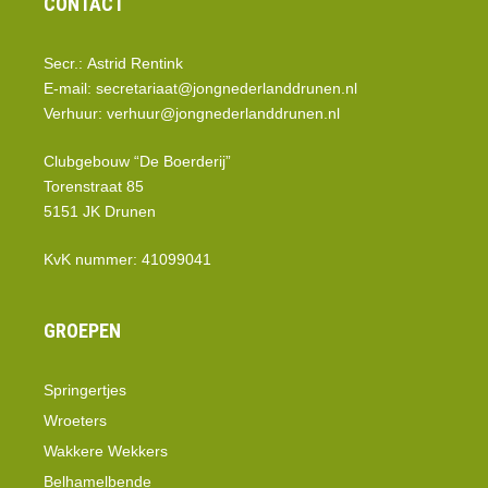
CONTACT
Secr.: Astrid Rentink
E-mail:
secretariaat@jongnederlanddrunen.nl
Verhuur:
verhuur@jongnederlanddrunen.nl
Clubgebouw “De Boerderij”
Torenstraat 85
5151 JK Drunen
KvK nummer: 41099041
GROEPEN
Springertjes
Wroeters
Wakkere Wekkers
Belhamelbende