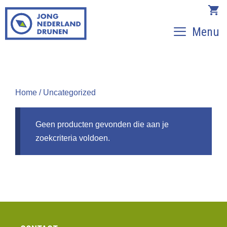
Ga
naar
Menu
de
inhoud
Home
/ Uncategorized
Geen producten gevonden die aan je
zoekcriteria voldoen.